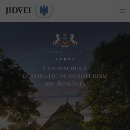
DESPRE
NOUTĂȚI
CASTEL
COLECȚII
COCKTAILS
EVENIMENTE
EU SUNT JIDVEI
MAGAZIN