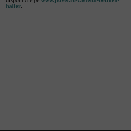
disponibile pe
www.jidvei.ro/castelul-bethlen-
haller
.