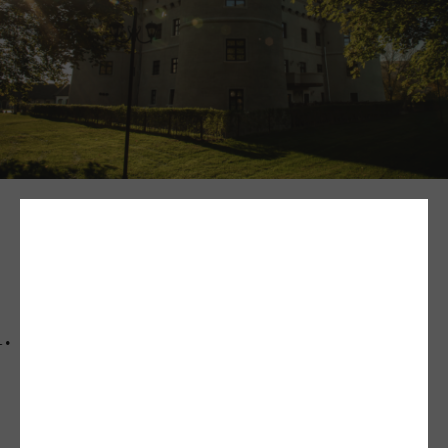
Castelul Bethlen-Haller distins la
TopHotel Awards 2025
Castelul Bethlen-Haller, distins
la TopHotel Awards 2025:
recunoaștere pentru excelența
și autenticitatea din inima