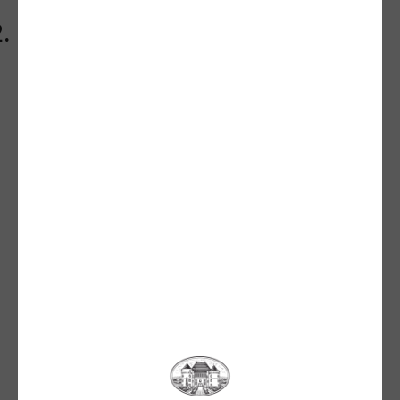
Transilvaniei
Castelul Bethlen-Haller, cea
mai bună destinație de
oenoturim din România pentru
al doilea an consecutiv
Castelul Bethlen-Haller, un simbol al eleganței și
al tradiției viticole transilvănene, a fost distins cu
trei premii importante în cadrul galei
TopHotel
Awards 2025
, una dintre cele mai prestigioase
competiții dedicate industriei ospitalității din
România.
La această ediție, Castelul a obținut:
Locul I
la categoria
Best Winery
Accommodation
, pentru al doilea an consecutiv
Locul II
la categoria
Most Instagrammable
Location
Locul III
la categoria
Best Green & Eco-