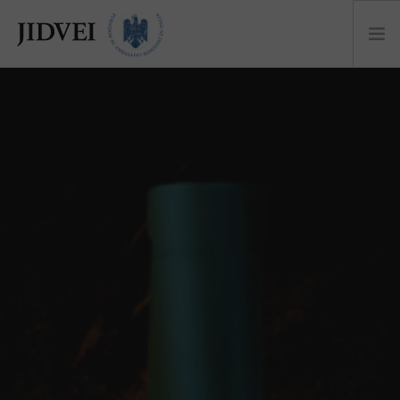
DESPRE
NOUTĂȚI
CASTEL
COLECȚII
COCKTAILS
EVENIMENTE
EU SUNT JIDVEI
MAGAZIN