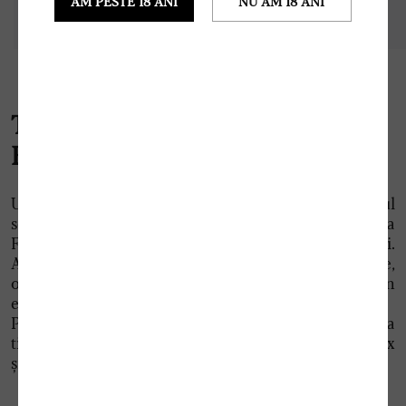
AM PESTE 18 ANI
NU AM 18 ANI
Tezaur Sauvignon Blanc +
Fetească Regală
Un vin plin de prospețime care îmbină rafinamentul
soiului Sauvignon Blanc cu finețea distinctivă a
Feteștii Regale, soiul de suflet al Podgoriei Jidvei.
Arome delicate de flori albe și pere încântă simțurile,
oferind o experiență oenologică remarcabilă prin
eleganță și profunzime.
Păstrat cu atenție, vinul evoluează odată cu trecerea
timpului, dezvăluind un buchet de învechire complex
și sofisticat.