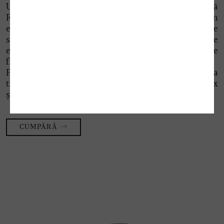
Un cupaj delicat între Muscat Ottonel și Fetească
Regală, acest vin galben-auriu impresionează prin
eleganța sa și aromele captivante de caisă, flori de
salcâm și caprifoi. Cu o structură rafinată, se
evidențiază printr-un postgust prelungit, cu note
florale subtile.
Păstrat cu atenție, vinul evoluează odată cu trecerea
timpului, dezvăluind un buchet de învechire complex
și sofisticat.
CUMPĂRĂ