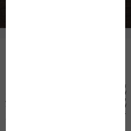
Vinul cuprinde și exprimă în fiecare picătură
tezaurul spiritual al locului de origine. Grija și
priceperea vinificatorilor noștri sunt orientate spre a
crea vinuri caracterizate prin autenticitate și
tipicitate, aşa cum sunt vinurile din gama Tezaur,
consolidând prestigiul arealului Podgoriei Jidvei.