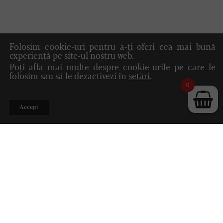
Folosim cookie-uri pentru a-ți oferi cea mai bună
experiență pe site-ul nostru web.
Poți afla mai multe despre cookie-urile pe care le
folosim sau să le dezactivezi în
setări
.
0
Accept
La Jidvei, experiența se împletește cu dorința de a
inova, punându-și puternic amprenta asupra calității
vinurilor. Punct de referință în cupajele din soiuri
nobile, gama Tezaur cuprinde vinuri seci și unele
dintre primele cupaje realizate în țara noastră.
Tezaur este o expresie a rafinamentului și măiestriei
în vinificație, concepută pentru a oferi experiențe