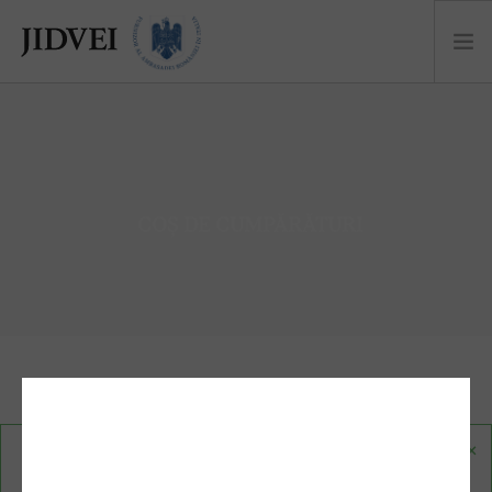
DESPRE
NOUTĂȚI
CASTEL
COȘ DE CUMPĂRĂTURI
COLECȚII
COCKTAILS
EVENIMENTE
EU SUNT JIDVEI
MAGAZIN
×
„Scintti Brut Roze Syrah” a fost adăugat în coș.
VEZI