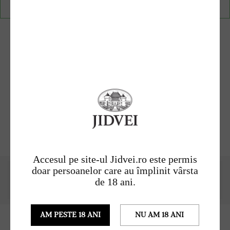
COȘUL
×
Scintti Brut Roze Syrah
33,24
lei
33,24
lei
Accesul pe site-ul Jidvei.ro este permis
doar persoanelor care au împlinit vârsta
APLICĂ CUPONUL
de 18 ani.
ACTUALIZEAZĂ COȘUL
AM PESTE 18 ANI
NU AM 18 ANI