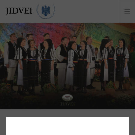
DESPRE
NOUTĂȚI
CASTEL
COLECȚII
COCKTAILS
EVENIMENTE
EU SUNT JIDVEI
MAGAZIN
Festivalul Național de Folclor
“Strugurele de Aur”