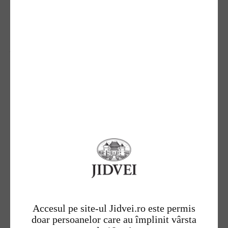
De 15 ani încoace, mai multe generații de
interpreți tineri, aflați în plină afirmare, au
întâlnit, pe scena festivalului “Strugurele de Aur”,
reprezentanți de marcă ai folclorului românesc,
personalități artistice care prin talentul, dăruirea
și strădania lor au contribuit la păstrarea și
promovarea patrimoniului nostru cultural,
reprezentând adevărate modele pentru tinerii
artiști.
Devenit un reper printre evenimentele de profil
din întreaga țară, Festivalul Național de Folclor
“Strugurele de Aur” îi așteaptă și anul acesta pe
tinerii interpreți cu vârste cuprinse între 16 și 32
de ani‎. Cea de-a XVI-a ediție a festivalului-
concurs organizat de Jidvei se va desfășura între 8
și 11 septembrie 2016 la Alba Iulia și în
Accesul pe site-ul Jidvei.ro este permis
localitatea Jidvei.
doar persoanelor care au împlinit vârsta