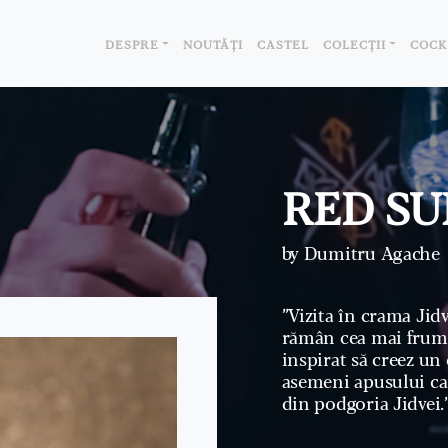
DESPRE
NOUTĂȚI
CASTEL
COLECȚII
COCK
RED SU
by Dumitru Agache
”Vizita în crama Jidv
rămân cea mai frumo
inspirat să creez un
asemeni apusului ca
din podgoria Jidvei.