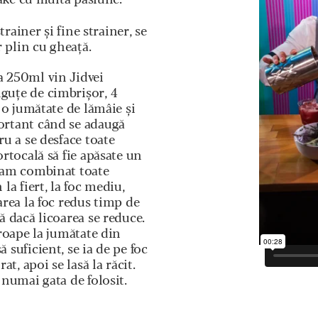
ake cu multa pasiune.
rainer și fine strainer, se
 plin cu gheață.
a 250ml vin Jidvei
nguțe de cimbrișor, 4
a o jumătate de lămâie și
portant când se adaugă
ru a se desface toate
ortocală să fie apăsate un
e am combinat toate
la fiert, la foc mediu,
area la foc redus timp de
ă dacă licoarea se reduce.
proape la jumătate din
 suficient, se ia de pe foc
at, apoi se lasă la răcit.
 numai gata de folosit.