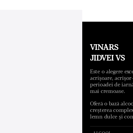
VINARS
JIDVEI VS
Este o alegere exc
acrișoare, acrișor
perioadei de iarnă
mai cremoase.
Oferă o bază alcool
creșterea complexi
lemn dulce și con