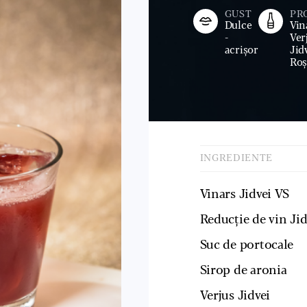
GUST
PR
Dulce
Vin
-
Ver
acrișor
Jid
Ro
INGREDIENTE
Vinars Jidvei VS
Reducție de vin Ji
Suc de portocale
Sirop de aronia
Verjus Jidvei