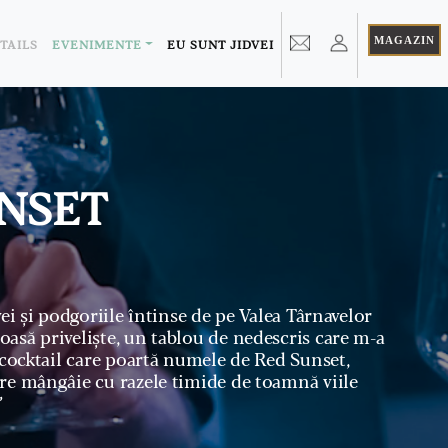
MAGAZIN
TAILS
EVENIMENTE
EU SUNT JIDVEI
NSET
ei și podgoriile întinse de pe Valea Târnavelor
asă priveliște, un tablou de nedescris care m-a
 cocktail care poartă numele de Red Sunset,
re mângâie cu razele timide de toamnă viile
”