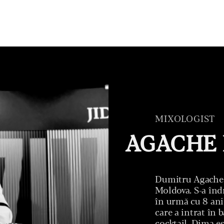
MIXOLOGIST
AGACHE
Dumitru Agache a
Moldova. S-a înd
în urmă cu 8 ani
care a intrat în 