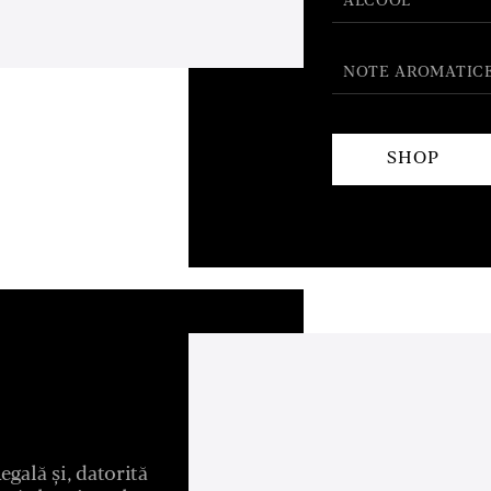
ALCOOL
NOTE AROMATIC
SHOP
egală și, datorită