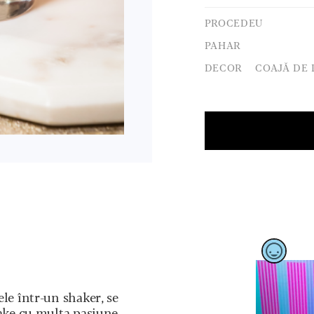
PROCEDEU
PAHAR
DECOR
COAJĂ DE 
le într-un shaker, se