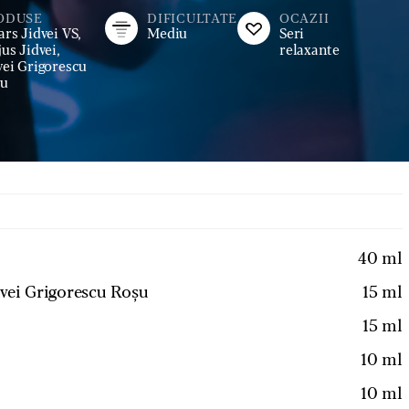
ODUSE
DIFICULTATE
OCAZII
ars Jidvei VS,
Mediu
Seri
jus Jidvei,
relaxante
vei Grigorescu
șu
40
ml
dvei Grigorescu Roșu
15
ml
15
ml
10
ml
10
ml