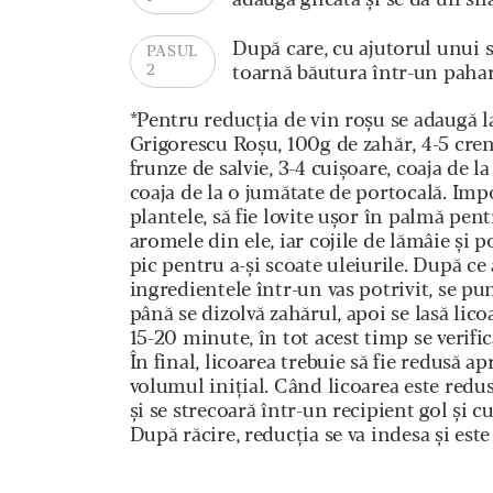
adaugă gheată și se dă un sh
După care, cu ajutorul unui st
PASUL
2
toarnă băutura într-un pahar
*Pentru reducția de vin roșu se adaugă l
Grigorescu Roșu, 100g de zahăr, 4-5 cre
frunze de salvie, 3-4 cuișoare, coaja de l
coaja de la o jumătate de portocală. Im
plantele, să fie lovite ușor în palmă pent
aromele din ele, iar cojile de lămâie și p
pic pentru a-și scoate uleiurile. După c
ingredientele într-un vas potrivit, se pun 
până se dizolvă zahărul, apoi se lasă lico
15-20 minute, în tot acest timp se verific
În final, licoarea trebuie să fie redusă a
volumul inițial. Când licoarea este redusă
și se strecoară într-un recipient gol și cur
După răcire, reducția se va indesa și este