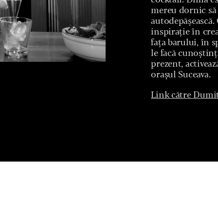
cocktail. Dima es
mereu dornic să i
autodepășească.
inspirație în cre
fața barului, în s
le facă cunoștinț
prezent, activea
orașul Suceava.
Link către Dumi