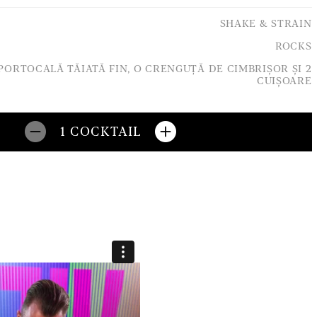
SHAKE & STRAIN
ROCKS
PORTOCALĂ TĂIATĂ FIN, O CRENGUȚĂ DE CIMBRIȘOR ȘI 2
CUIȘOARE
1
COCKTAIL