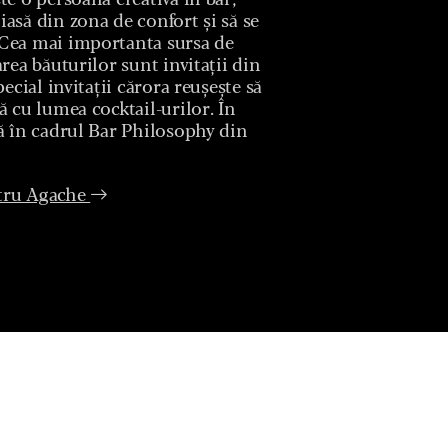
te o persoană creativă în bar,
asă din zona de confort și să se
 Cea mai importanta sursa de
area băuturilor sunt invitații din
pecial invitații cărora reușește să
ă cu lumea cocktail-urilor. În
ză în cadrul Bar Philosophy din
tru Agache