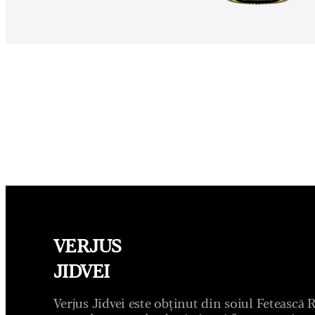
VERJUS
JIDVEI
Verjus Jidvei este obținut din soiul Fetească R