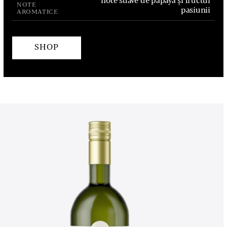
note suave de papaya și fructul
NOTE
pasiunii
AROMATICE
SHOP