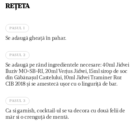
REȚETA
PASUL 1
Se adaugă gheață în pahar.
PASUL 2
Se adaugă pe rând ingredientele necesare: 40ml Jidvei
Iluziv MO+SB+RI, 20ml Verjus Jidvei, 15ml sirop de soc
din Găbănașul Castelului, 10ml Jidvei Traminer Roz
CIB 2018 și se amestecă ușor cu o linguriță de bar.
PASUL 3
Ca si garnish, cocktail-ul se va decora cu două felii de
măr si o crenguță de mentă.