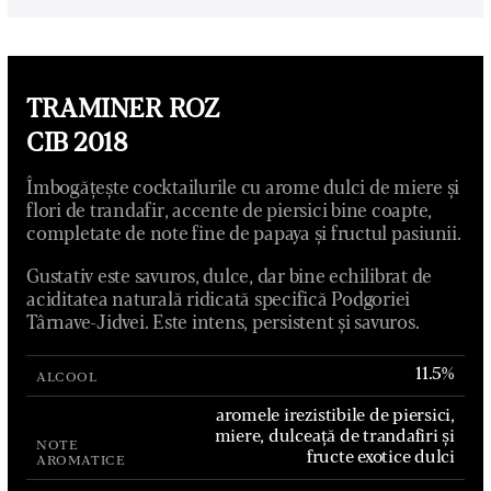
TRAMINER ROZ
CIB 2018
Îmbogățește cocktailurile cu arome dulci de miere și
flori de trandafir, accente de piersici bine coapte,
completate de note fine de papaya și fructul pasiunii.
Gustativ este savuros, dulce, dar bine echilibrat de
aciditatea naturală ridicată specifică Podgoriei
Târnave-Jidvei. Este intens, persistent și savuros.
11.5%
ALCOOL
aromele irezistibile de piersici,
miere, dulceață de trandafiri și
NOTE
fructe exotice dulci
AROMATICE