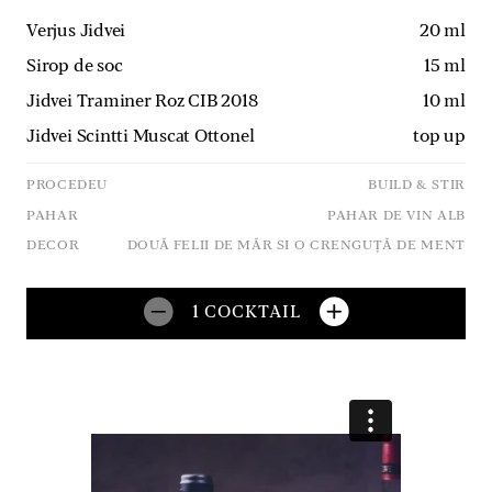
Verjus Jidvei
20
ml
Sirop de soc
15
ml
Jidvei Traminer Roz CIB 2018
10
ml
Jidvei Scintti Muscat Ottonel
top up
PROCEDEU
BUILD & STIR
PAHAR
PAHAR DE VIN ALB
DECOR
DOUĂ FELII DE MĂR SI O CRENGUȚĂ DE MENT
1
COCKTAIL