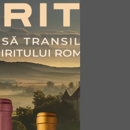
eg univers de legendă și
ătită de natură. Sălbatic și
 măsură ce timpul trece și
orii lemnului butoaielor de
tit neîncetat pentru a-și etala
liat într-o sticlă sobră, simplă
ere tradiția. Vinars Jidvei este
ționale obținute doar din
in gustul presărat cu note de
e de caramel, vanilie, ciocolată
 de lemnul de stejar în a cărui
eme de cel puțin cinci ani.