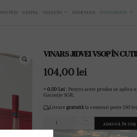
NOUTĂȚI
CASTEL
COLECȚII
COCKTAILS
EVENIMENTE
VINARS JIDVEI VSOP ÎN CU
104,00
lei
+ 0.50 Lei
| Pentru acest produs se aplică 
Garanție SGR.
Livrare
gratuită
la comenzi peste 150 lei
-
+
ADAUGĂ ÎN COȘ