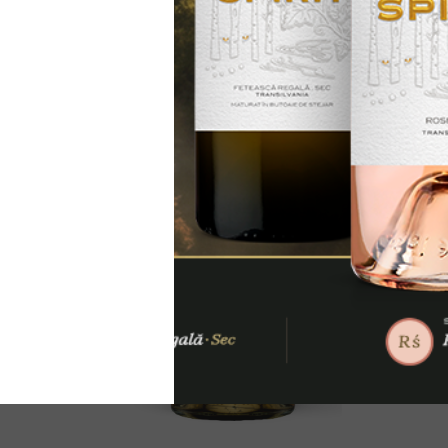
Aspect, culoare: limpede, galben – b
Miros: vanilie, condimente, caramel
Gust: scorțișoară, migdale, cuișoare, 
DETALII