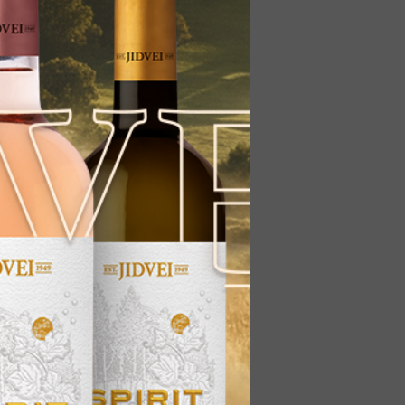
xtura catifelată și onctuasă
OP Jidvei este turnat ritualic
mă de lalea, încălzit în căușul
merei. Ritualul se va încheia
reu de uitat.
usivitatea acestui produs,
este prezentată într-o cutie
 evidenția noblețea licorii.
stincție, dar transformă
ntru pasionații de băuturi fine.
cadou, special alese pentru a
inarsului Jidvei VSOP
,
 adevărat ritual al