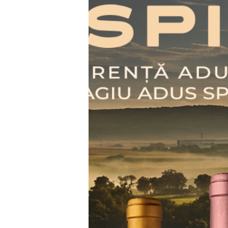
DESCRIERE
RECENZII (0)
DESCRIERE
Vinarsul Jidvei
îți dezvăluie un într
tradiție, în care truda este mereu răspl
înflăcărat la început, se domolește pe
respiră din ce în ce mai ușurat prin p
stejar transilvănean. După ce s-a pregă
noblețea, este scos la lumină și îmbute
și elegantă de exact 700 ml, așa cum c
rezultatul distilării unor vinuri excep
struguri proaspeți.
Vinars Jidvei VSOP
te va încânta pr
fructe, condimente exotice, adieri fin
și nuci. Eleganța acestuia este sporită
îmbrățișare protectoare s-a odihnit vr