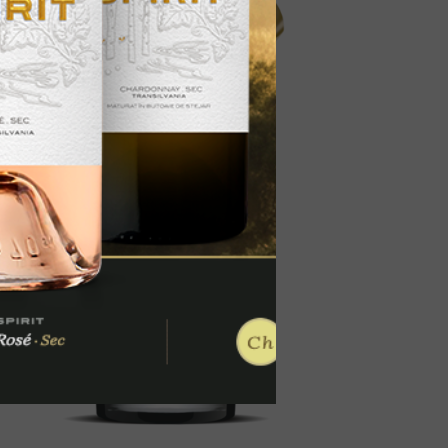
run cu accente de chihlimbar
, smochine
smochine, nuci prăjite